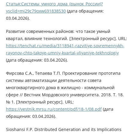
Статья:Системы_умного_дома_(рынок_России)?
ysclid=mj29c79oxw691838530
(дата обращения:
03.04.2026).
Развитие современных районов: что такое умный
квартал, влияние технологий. [Электронный ресурс]. URL:
https://tenchat.ru/media/3118941-razvitiye-sovremennykh-
rayonov-chto-takoye-umniy-kvartal-vliyaniye-tekhnologiy
(дата обращения: 03.04.2026).
Фирсова С.А., Тепаева Т.П. Проектирование прототипа
системы автоматизации деятельности совета
многоквартирного дома в жилищно - коммунальной
сфере // Вестник Мордовского университета. 2018. Т. 18.
№ 1. [Электронный ресурс]. URL:
https://vestnik.mrsu.ru/content/pdf/18-1/08.pdf
(дата
обращения: 03.04.2026).
Sioshansi F.P. Distributed Generation and its Implications