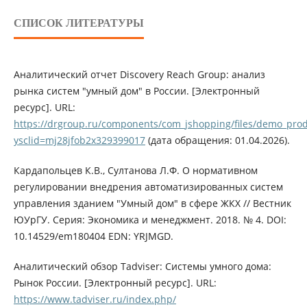
СПИСОК ЛИТЕРАТУРЫ
Аналитический отчет Discovery Reach Group: анализ
рынка систем "умный дом" в России. [Электронный
ресурс]. URL:
https://drgroup.ru/components/com_jshopping/files/demo_pro
ysclid=mj28jfob2x329399017
(дата обращения: 01.04.2026).
Кардапольцев К.В., Султанова Л.Ф. О нормативном
регулировании внедрения автоматизированных систем
управления зданием "Умный дом" в сфере ЖКХ // Вестник
ЮУрГУ. Серия: Экономика и менеджмент. 2018. № 4. DOI:
10.14529/em180404 EDN: YRJMGD.
Аналитический обзор Tadviser: Системы умного дома:
Рынок России. [Электронный ресурс]. URL:
https://www.tadviser.ru/index.php/