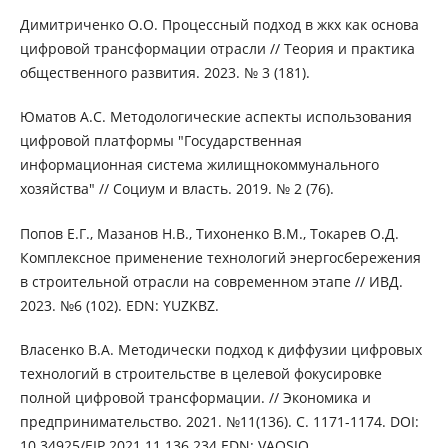
Димитриченко О.О. Процессный подход в жкх как основа
цифровой трансформации отрасли // Теория и практика
общественного развития. 2023. № 3 (181).
Юматов А.С. Методологические аспекты использования
цифровой платформы "Государственная
информационная система жилищнокоммунального
хозяйства" // Социум и власть. 2019. № 2 (76).
Попов Е.Г., Мазанов Н.В., Тихоненко В.М., Токарев О.Д.
Комплексное применение технологий энергосбережения
в строительной отрасли на современном этапе // ИВД.
2023. №6 (102). EDN: YUZKBZ.
Власенко В.А. Методически подход к диффузии цифровых
технологий в строительстве в целевой фокусировке
полной цифровой трансформации. // Экономика и
предпринимательство. 2021. №11(136). С. 1171-1174. DOI:
10.34925/EIP.2021.11.136.234 EDN: VAQSJO.