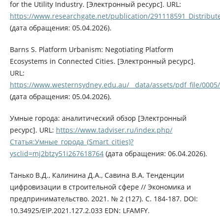
for the Utility Industry. [Электронный ресурс]. URL:
https://www.researchgate.net/publication/291118591_Distribute
(дата обращения: 05.04.2026).
Barns S. Platform Urbanism: Negotiating Platform
Ecosystems in Connected Cities. [Электронный ресурс].
URL:
https://www.westernsydney.edu.au/__data/assets/pdf_file/000
(дата обращения: 05.04.2026).
Умные города: аналитический обзор [Электронный
ресурс]. URL:
https://www.tadviser.ru/index.php/
Статья:Умные_города_(Smart_cities)?
ysclid=mj2btzy51i267618764
(дата обращения: 06.04.2026).
Танько В.Д., Калинина Д.А., Савина В.А. Тенденции
цифровизации в строительной сфере // Экономика и
предпринимательство. 2021. № 2 (127). С. 184-187. DOI:
10.34925/EIP.2021.127.2.033 EDN: LFAMFY.