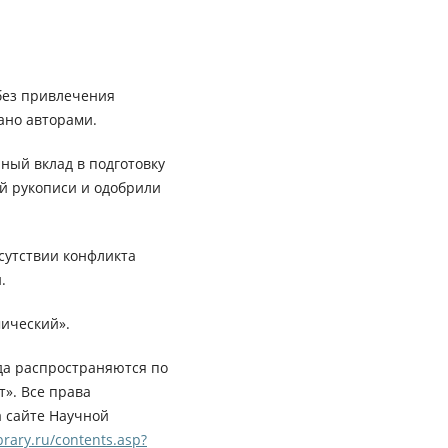
без привлечения
ано авторами.
ный вклад в подготовку
ей рукописи и одобрили
сутствии конфликта
.
ический».
да распространяются по
». Все права
а сайте Научной
rary.ru/contents.asp?