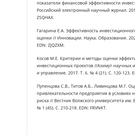
показатели финансовой эффективности инвест
Российский электронный научный журнал. 2017.
ZSQHAX.
Гагарина Е.А. Эффективность инвестиционног
оценки // Инновации. Наука. Образование. 2020
EDN: ZJQZXM.
Косов М.Е. Критерии и методы оценки эффект
инвестиционных проектов //Азимут научных 
и управление. 2017. Т. 6. № 4 (21). С. 120-123.
Пупенцова С.В., Титов А.Б., Ливинцова М.Г. 
привлекательности предприятия в условиях 
риска // Вестник Волжского университета им. В.
№ 1 (45). С. 210-218. EDN: FRVNKT.