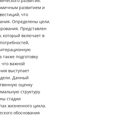
мического развития.
намичным развитием и
вестиций, что
вания. Определены цели,
рования. Представлен
, который включает в
потребностей,
, итерационную
а также подготовку
 что важной
ния выступает
одели. Данный
твенную оценку
имальную структуру
ны стадии
пах жизненного цикла.
еского обоснования