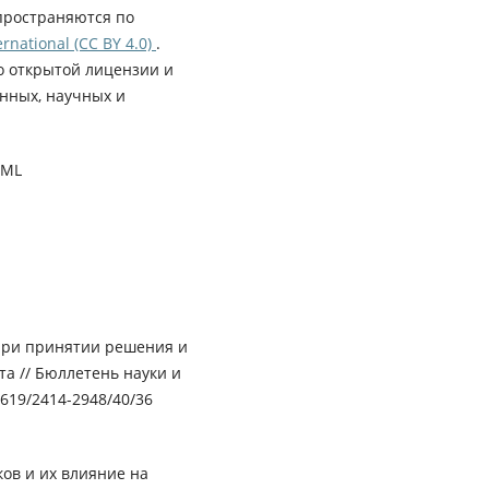
пространяются по
rnational (CC BY 4.0)
.
о открытой лицензии и
нных, научных и
XML
при принятии решения и
а // Бюллетень науки и
33619/2414-2948/40/36
ков и их влияние на