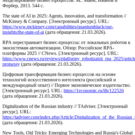
Моделирование бизнес-процессов. М.: Манн, Иванов и
Фербер, 2013. 544 с.
The state of AI in 2025: Agents, innovation, and transformation //
McKinsey & Company. [Электронный ресурс]. URL:
https://www.mckinsey.com/capabilities/quantumblack/our-
insights/the-state-of-ai
(дата обращения: 21.03.2026).
RPA перестраивает бизнес-процессы: от локальных роботов к
экосистемам автоматизации. Обзор: Российские RPA-
платформы 2025 // CNews. [Электронный ресурс]. URL:
https://www.cnews.ru/reviews/platformy_robotizatsii_rpa_2025/article
protsessy
(дата обращения: 21.03.2026).
Цифровая трансформация бизнес-процессов на основе
технологий искусственного интеллекта (российский и
международный опыт) // Первое экономическое издательство.
[Электронный ресурс]. URL:
https://1economic.ru/lib/122526
(дата обращения: 21.03.2026).
Digitalization of the Russian industry // TAdviser. [Электронный
ресурс]. URL:
https://tadviser.com/index.php/Article:Digitalization_of_the_Russian_
(дата обращения: 21.03.2026).
New Tools, Old Tricks: Emerging Technologies and Russia's Global