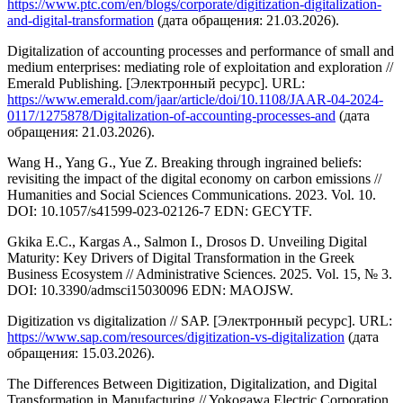
https://www.ptc.com/en/blogs/corporate/digitization-digitalization-
and-digital-transformation
(дата обращения: 21.03.2026).
Digitalization of accounting processes and performance of small and
medium enterprises: mediating role of exploitation and exploration //
Emerald Publishing. [Электронный ресурс]. URL:
https://www.emerald.com/jaar/article/doi/10.1108/JAAR-04-2024-
0117/1275878/Digitalization-of-accounting-processes-and
(дата
обращения: 21.03.2026).
Wang H., Yang G., Yue Z. Breaking through ingrained beliefs:
revisiting the impact of the digital economy on carbon emissions //
Humanities and Social Sciences Communications. 2023. Vol. 10.
DOI: 10.1057/s41599-023-02126-7 EDN: GECYTF.
Gkika E.C., Kargas A., Salmon I., Drosos D. Unveiling Digital
Maturity: Key Drivers of Digital Transformation in the Greek
Business Ecosystem // Administrative Sciences. 2025. Vol. 15, № 3.
DOI: 10.3390/admsci15030096 EDN: MAOJSW.
Digitization vs digitalization // SAP. [Электронный ресурс]. URL:
https://www.sap.com/resources/digitization-vs-digitalization
(дата
обращения: 15.03.2026).
The Differences Between Digitization, Digitalization, and Digital
Transformation in Manufacturing // Yokogawa Electric Corporation.