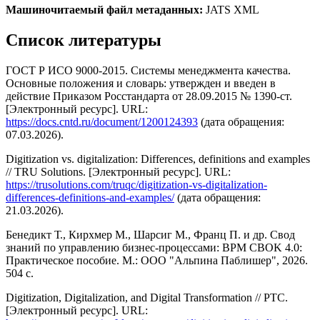
Машиночитаемый файл метаданных:
JATS XML
Список литературы
ГОСТ Р ИСО 9000-2015. Системы менеджмента качества.
Основные положения и словарь: утвержден и введен в
действие Приказом Росстандарта от 28.09.2015 № 1390-ст.
[Электронный ресурс]. URL:
https://docs.cntd.ru/document/1200124393
(дата обращения:
07.03.2026).
Digitization vs. digitalization: Differences, definitions and examples
// TRU Solutions. [Электронный ресурс]. URL:
https://trusolutions.com/truqc/digitization-vs-digitalization-
differences-definitions-and-examples/
(дата обращения:
21.03.2026).
Бенедикт Т., Кирхмер М., Шарсиг М., Франц П. и др. Свод
знаний по управлению бизнес-процессами: BPM CBOK 4.0:
Практическое пособие. М.: ООО "Альпина Паблишер", 2026.
504 с.
Digitization, Digitalization, and Digital Transformation // PTC.
[Электронный ресурс]. URL: