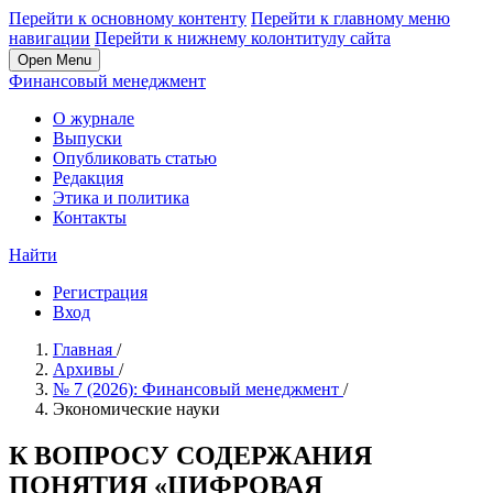
Перейти к основному контенту
Перейти к главному меню
навигации
Перейти к нижнему колонтитулу сайта
Open Menu
Финансовый менеджмент
О журнале
Выпуски
Опубликовать статью
Редакция
Этика и политика
Контакты
Найти
Регистрация
Вход
Главная
/
Архивы
/
№ 7 (2026): Финансовый менеджмент
/
Экономические науки
К ВОПРОСУ СОДЕРЖАНИЯ
ПОНЯТИЯ «ЦИФРОВАЯ