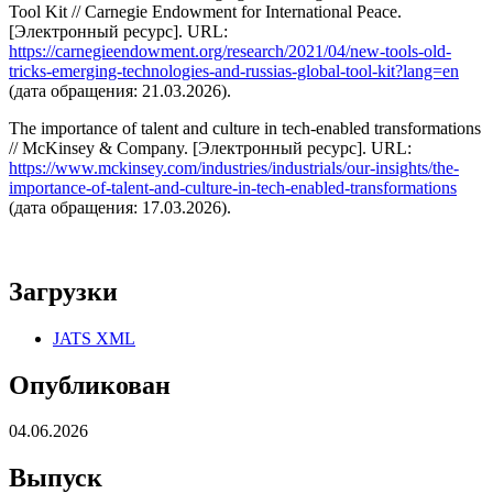
Tool Kit // Carnegie Endowment for International Peace.
[Электронный ресурс]. URL:
https://carnegieendowment.org/research/2021/04/new-tools-old-
tricks-emerging-technologies-and-russias-global-tool-kit?lang=en
(дата обращения: 21.03.2026).
The importance of talent and culture in tech-enabled transformations
// McKinsey & Company. [Электронный ресурс]. URL:
https://www.mckinsey.com/industries/industrials/our-insights/the-
importance-of-talent-and-culture-in-tech-enabled-transformations
(дата обращения: 17.03.2026).
Загрузки
JATS XML
Опубликован
04.06.2026
Выпуск