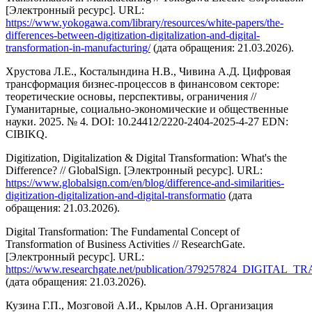
[Электронный ресурс]. URL:
https://www.yokogawa.com/library/resources/white-papers/the-
differences-between-digitization-digitalization-and-digital-
transformation-in-manufacturing/
(дата обращения: 21.03.2026).
Хрустова Л.Е., Косталындина Н.В., Чивина А.Д. Цифровая
трансформация бизнес-процессов в финансовом секторе:
теоретические основы, перспективы, ограничения //
Гуманитарные, социально-экономические и общественные
науки. 2025. № 4. DOI: 10.24412/2220-2404-2025-4-27 EDN:
CIBIKQ.
Digitization, Digitalization & Digital Transformation: What's the
Difference? // GlobalSign. [Электронный ресурс]. URL:
https://www.globalsign.com/en/blog/difference-and-similarities-
digitization-digitalization-and-digital-transformatio
(дата
обращения: 21.03.2026).
Digital Transformation: The Fundamental Concept of
Transformation of Business Activities // ResearchGate.
[Электронный ресурс]. URL:
https://www.researchgate.net/publication/379257824
(дата обращения: 21.03.2026).
Кузина Г.П., Мозговой А.И., Крылов А.Н. Организация