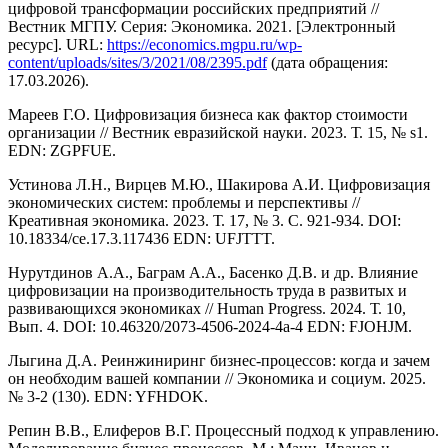
цифровой трансформации российских предприятий //
Вестник МГПУ. Серия: Экономика. 2021. [Электронный
ресурс]. URL:
https://economics.mgpu.ru/wp-
content/uploads/sites/3/2021/08/2395.pdf
(дата обращения:
17.03.2026).
Мареев Г.О. Цифровизация бизнеса как фактор стоимости
организации // Вестник евразийской науки. 2023. Т. 15, № s1.
EDN: ZGPFUE.
Устинова Л.Н., Вирцев М.Ю., Шакирова А.И. Цифровизация
экономических систем: проблемы и перспективы //
Креативная экономика. 2023. Т. 17, № 3. С. 921-934. DOI:
10.18334/ce.17.3.117436 EDN: UFJTTT.
Нурутдинов А.А., Баграм А.А., Басенко Д.В. и др. Влияние
цифровизации на производительность труда в развитых и
развивающихся экономиках // Human Progress. 2024. Т. 10,
Вып. 4. DOI: 10.46320/2073-4506-2024-4a-4 EDN: FJOHJM.
Лыгина Д.А. Реинжиниринг бизнес-процессов: когда и зачем
он необходим вашей компании // Экономика и социум. 2025.
№ 3-2 (130). EDN: YFHDOK.
Репин В.В., Елиферов В.Г. Процессный подход к управлению.