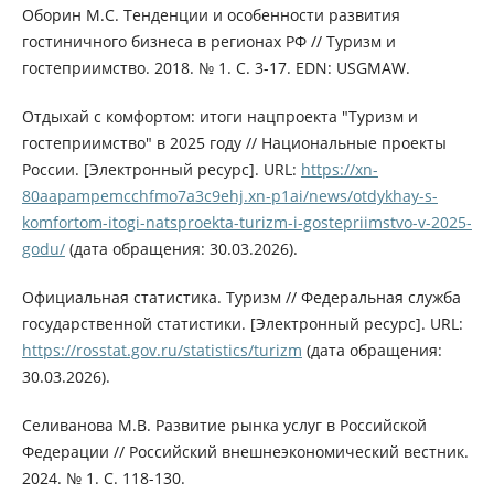
Оборин М.С. Тенденции и особенности развития
гостиничного бизнеса в регионах РФ // Туризм и
гостеприимство. 2018. № 1. С. 3-17. EDN: USGMAW.
Отдыхай с комфортом: итоги нацпроекта "Туризм и
гостеприимство" в 2025 году // Национальные проекты
России. [Электронный ресурс]. URL:
https://xn-
80aapampemcchfmo7a3c9ehj.xn-p1ai/news/otdykhay-s-
komfortom-itogi-natsproekta-turizm-i-gostepriimstvo-v-2025-
godu/
(дата обращения: 30.03.2026).
Официальная статистика. Туризм // Федеральная служба
государственной статистики. [Электронный ресурс]. URL:
https://rosstat.gov.ru/statistics/turizm
(дата обращения:
30.03.2026).
Селиванова М.В. Развитие рынка услуг в Российской
Федерации // Российский внешнеэкономический вестник.
2024. № 1. С. 118-130.