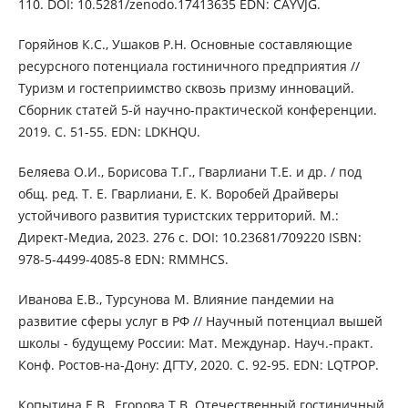
110. DOI: 10.5281/zenodo.17413635 EDN: CAYVJG.
Горяйнов К.С., Ушаков Р.Н. Основные составляющие
ресурсного потенциала гостиничного предприятия //
Туризм и гостеприимство сквозь призму инноваций.
Сборник статей 5-й научно-практической конференции.
2019. С. 51-55. EDN: LDKHQU.
Беляева О.И., Борисова Т.Г., Гварлиани Т.Е. и др. / под
общ. ред. Т. Е. Гварлиани, Е. К. Воробей Драйверы
устойчивого развития туристских территорий. М.:
Директ-Медиа, 2023. 276 с. DOI: 10.23681/709220 ISBN:
978-5-4499-4085-8 EDN: RMMHCS.
Иванова Е.В., Турсунова М. Влияние пандемии на
развитие сферы услуг в РФ // Научный потенциал вышей
школы - будущему России: Мат. Междунар. Науч.-практ.
Конф. Ростов-на-Дону: ДГТУ, 2020. С. 92-95. EDN: LQTPOP.
Копытина Е.В., Егорова Т.В. Отечественный гостиничный