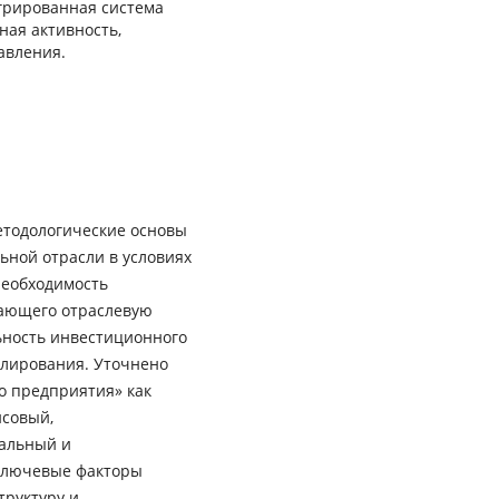
егрированная система
ная активность,
авления.
етодологические основы
ьной отрасли в условиях
необходимость
вающего отраслевую
ьность инвестиционного
улирования. Уточнено
о предприятия» как
совый,
уальный и
ключевые факторы
труктуру и