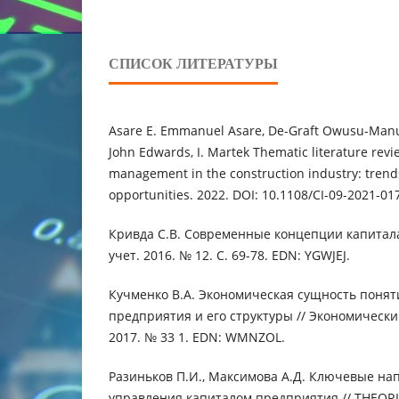
СПИСОК ЛИТЕРАТУРЫ
Asare E. Emmanuel Asare, De-Graft Owusu-Manu
John Edwards, I. Martek Thematic literature revi
management in the construction industry: trend
opportunities. 2022. DOI: 10.1108/CI-09-2021-0
Кривда С.В. Современные концепции капитал
учет. 2016. № 12. С. 69-78. EDN: YGWJEJ.
Кучменко В.А. Экономическая сущность понят
предприятия и его структуры // Экономически
2017. № 33 1. EDN: WMNZOL.
Разиньков П.И., Максимова А.Д. Ключевые на
управления капиталом предприятия // THEORIA. 