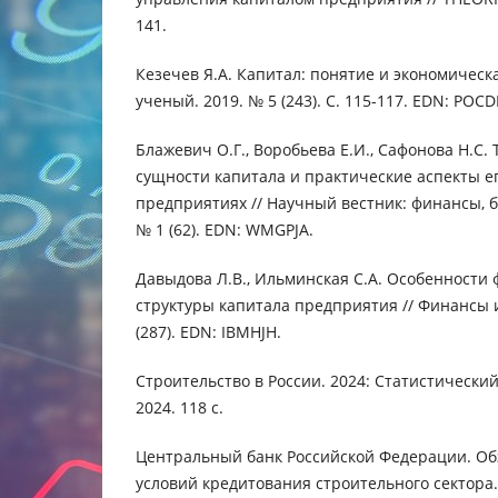
141.
Кезечев Я.А. Капитал: понятие и экономическ
ученый. 2019. № 5 (243). С. 115-117. EDN: POC
Блажевич О.Г., Воробьева Е.И., Сафонова Н.С.
сущности капитала и практические аспекты е
предприятиях // Научный вестник: финансы, б
№ 1 (62). EDN: WMGPJA.
Давыдова Л.В., Ильминская С.А. Особенности
структуры капитала предприятия // Финансы и
(287). EDN: IBMHJH.
Строительство в России. 2024: Статистический 
2024. 118 с.
Центральный банк Российской Федерации. Об
условий кредитования строительного сектора. М