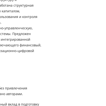
аботана структурная
 капиталом,
льзования и контроля
,
но‑управленческую,
истемы. Предложен
и интегрированной
включающего финансовый,
изационно‑цифровой
без привлечения
ано авторами.
ный вклад в подготовку