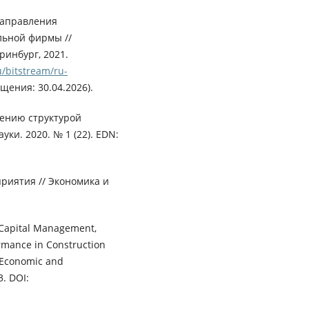
направления
льной фирмы //
ринбург, 2021.
u/bitstream/ru-
щения: 30.04.2026).
лению структурой
уки. 2020. № 1 (22). EDN:
риятия // Экономика и
g Capital Management,
ormance in Construction
 Economic and
3. DOI: