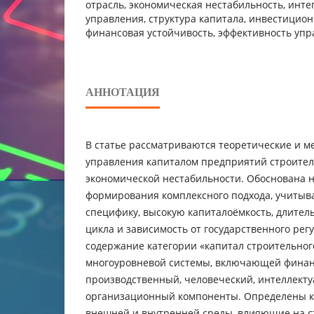
отрасль, экономическая нестабильность, инт
управления, структура капитала, инвестицион
финансовая устойчивость, эффективность упр
АННОТАЦИЯ
В статье рассматриваются теоретические и м
управления капиталом предприятий строител
экономической нестабильности. Обоснована 
формирования комплексного подхода, учиты
специфику, высокую капиталоёмкость, длител
цикла и зависимость от государственного рег
содержание категории «капитал строительног
многоуровневой системы, включающей финан
производственный, человеческий, интеллект
организационный компоненты. Определены 
внешней и внутренней среды, влияющие на с