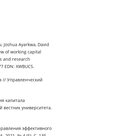
, Joshua Ayarkwa, David
ew of working capital
s and research
177 EDN: XWBUCS.
а // Управленческий
ия капитала
й вестник университета.
правления эффективного
2021. № 4 (5). С. 135-