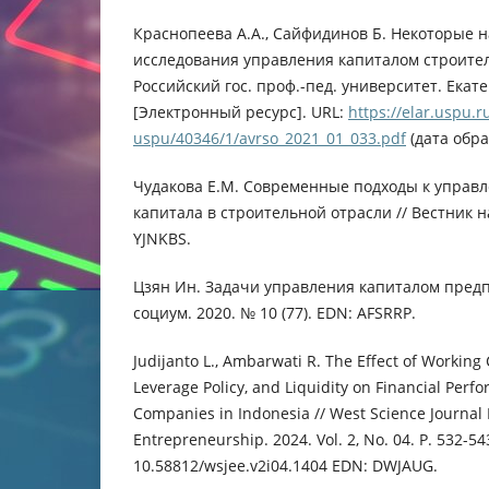
Краснопеева А.А., Сайфидинов Б. Некоторые 
исследования управления капиталом строите
Российский гос. проф.-пед. университет. Екате
[Электронный ресурс]. URL:
https://elar.uspu.r
uspu/40346/1/avrso_2021_01_033.pdf
(дата обра
Чудакова Е.М. Современные подходы к управ
капитала в строительной отрасли // Вестник на
YJNKBS.
Цзян Ин. Задачи управления капиталом предп
социум. 2020. № 10 (77). EDN: AFSRRP.
Judijanto L., Ambarwati R. The Effect of Workin
Leverage Policy, and Liquidity on Financial Perf
Companies in Indonesia // West Science Journal
Entrepreneurship. 2024. Vol. 2, No. 04. P. 532-54
10.58812/wsjee.v2i04.1404 EDN: DWJAUG.