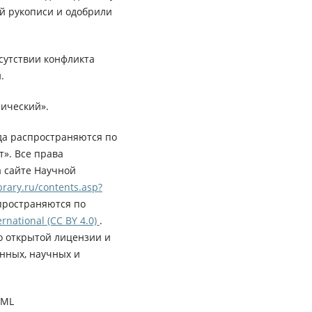
ей рукописи и одобрили
сутствии конфликта
.
ический».
да распространяются по
». Все права
а сайте Научной
rary.ru/contents.asp?
пространяются по
rnational (CC BY 4.0)
.
о открытой лицензии и
нных, научных и
XML