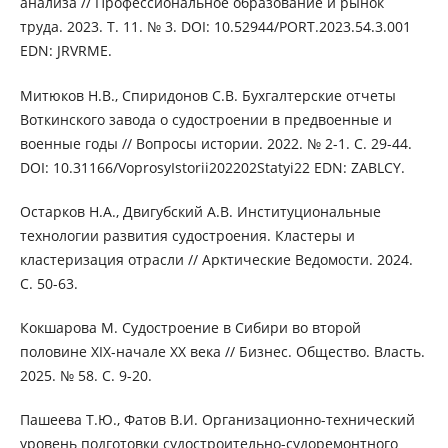
анализа // Профессиональное образование и рынок
труда. 2023. Т. 11. № 3. DOI: 10.52944/PORT.2023.54.3.001
EDN: JRVRME.
Митюков Н.В., Спиридонов С.В. Бухгалтерские отчеты
Воткинского завода о судостроении в предвоенные и
военные годы // Вопросы истории. 2022. № 2-1. С. 29-44.
DOI: 10.31166/VoprosyIstorii202202Statyi22 EDN: ZABLCY.
Остарков Н.А., Двигубский А.В. Институциональные
технологии развития судостроения. Кластеры и
кластеризация отрасли // Арктические Ведомости. 2024.
С. 50-63.
Кокшарова М. Судостроение в Сибири во второй
половине XIX-начале XX века // Бизнес. Общество. Власть.
2025. № 58. С. 9-20.
Пашеева Т.Ю., Фатов В.И. Организационно-технический
уровень подготовки судостроительно-судоремонтного