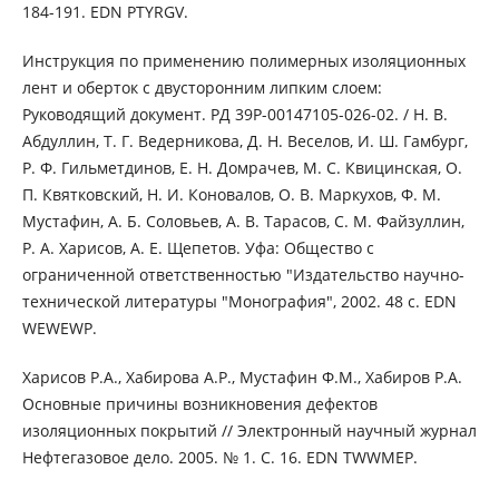
184-191. EDN PTYRGV.
Инструкция по применению полимерных изоляционных
лент и оберток с двусторонним липким слоем:
Руководящий документ. РД 39Р-00147105-026-02. / Н. В.
Абдуллин, Т. Г. Ведерникова, Д. Н. Веселов, И. Ш. Гамбург,
Р. Ф. Гильметдинов, Е. Н. Домрачев, М. С. Квицинская, О.
П. Квятковский, Н. И. Коновалов, О. В. Маркухов, Ф. М.
Мустафин, А. Б. Соловьев, А. В. Тарасов, С. М. Файзуллин,
Р. А. Харисов, А. Е. Щепетов. Уфа: Общество с
ограниченной ответственностью "Издательство научно-
технической литературы "Монография", 2002. 48 с. EDN
WEWEWP.
Харисов Р.А., Хабирова А.Р., Мустафин Ф.М., Хабиров Р.А.
Основные причины возникновения дефектов
изоляционных покрытий // Электронный научный журнал
Нефтегазовое дело. 2005. № 1. С. 16. EDN TWWMEP.