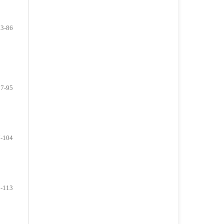
73-86
87-95
-104
-113