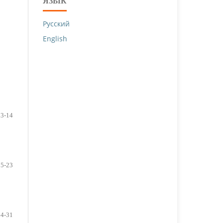
ЯЗЫК
Русский
English
3-14
15-23
24-31