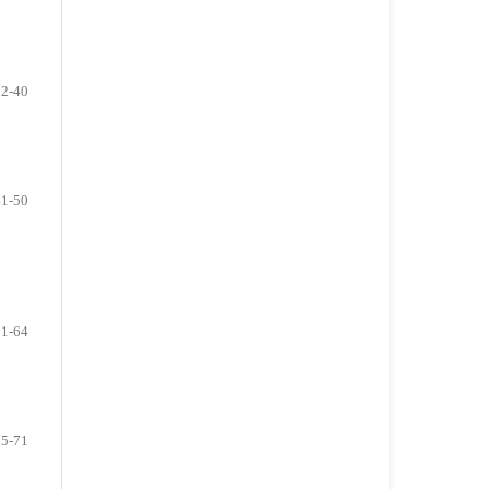
32-40
41-50
51-64
65-71